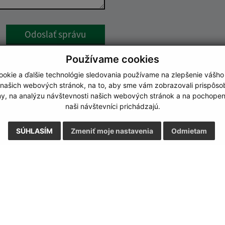
Google reCaptcha Response
Odoslať správu
Používame cookies
okie a ďalšie technológie sledovania používame na zlepšenie vášho
 našich webových stránok, na to, aby sme vám zobrazovali prispôs
my, na analýzu návštevnosti našich webových stránok a na pochopeni
naši návštevníci prichádzajú.
SÚHLASÍM
Zmeniť moje nastavenia
Odmietam