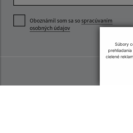
Oboznámil som sa so
spracúvaním
osobných údajov
Súbory co
prehliadania
cielené rekla