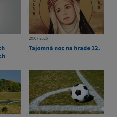
29.07.2026
ch
Tajomná noc na hrade 12.
ch