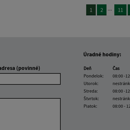
...
1
2
11
Úradné hodiny:
adresa (povinné)
Deň
Čas
Pondelok:
08:00 -12
Utorok:
nestránk
Streda:
08:00 -12
Štvrtok:
nestránk
Piatok:
08:00 - 1