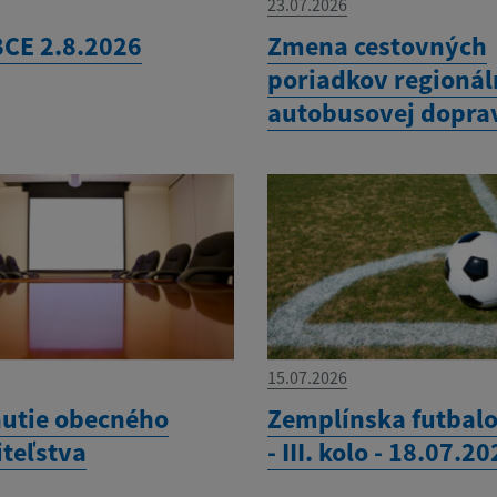
23.07.2026
CE 2.8.2026
Zmena cestovných
poriadkov regionál
autobusovej dopra
15.07.2026
utie obecného
Zemplínska futbalo
iteľstva
- III. kolo - 18.07.2