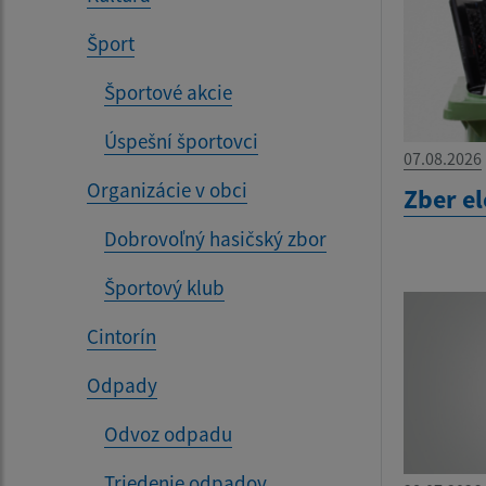
Šport
Športové akcie
Úspešní športovci
07.08.2026
Organizácie v obci
Zber e
Dobrovoľný hasičský zbor
Športový klub
Cintorín
Odpady
Odvoz odpadu
Triedenie odpadov