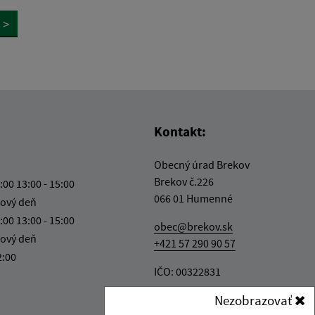
>
Kontakt:
Obecný úrad Brekov
Brekov č.226
:00 13:00 - 15:00
066 01 Humenné
ový deň
:00 13:00 - 15:00
obec@brekov.sk
ový deň
+421 57 290 90 57
2:00
IČO: 00322831
Nezobrazovať