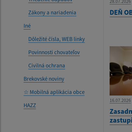
28.07.2026
DEŇ OB
Zákony a nariadenia
Iné
Dôležité čísla, WEB linky
Povinnosti chovateľov
Civilná ochrana
Brekovské noviny
☆ Mobilná aplikácia obce
16.07.2026
HAZZ
Zasadn
zastup