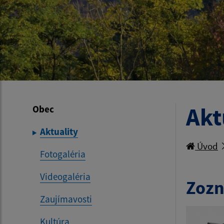
Akt
Obec
Aktuality
Úvod
Fotogaléria
Videogaléria
Zozn
Zaujímavosti
Kultúra