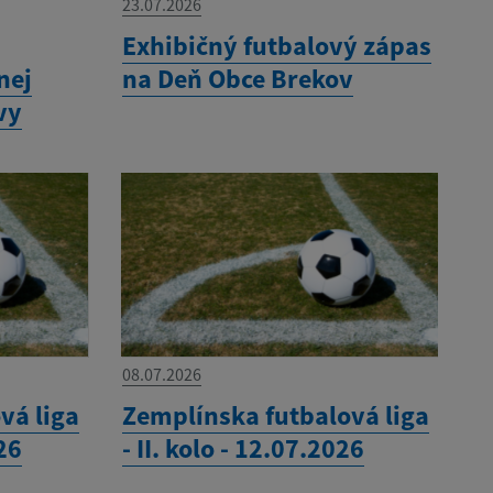
23.07.2026
Exhibičný futbalový zápas
nej
na Deň Obce Brekov
vy
08.07.2026
vá liga
Zemplínska futbalová liga
026
- II. kolo - 12.07.2026