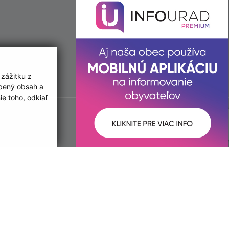
 zážitku z
obený obsah a
e toho, odkiaľ