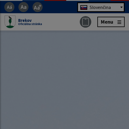
Jazyk
Slovenčina
Brekov
Menu
Oficiálna stránka