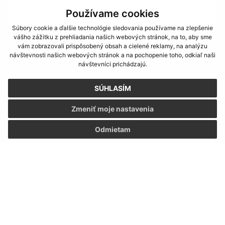
Používame cookies
Súbory cookie a ďalšie technológie sledovania používame na zlepšenie
vášho zážitku z prehliadania našich webových stránok, na to, aby sme
vám zobrazovali prispôsobený obsah a cielené reklamy, na analýzu
návštevnosti našich webových stránok a na pochopenie toho, odkiaľ naši
Oboznámil som sa so
spracúvaním osobných
návštevníci prichádzajú.
údajov
SÚHLASÍM
Google reCaptcha Response
Odoslať správu
Zmeniť moje nastavenia
Odmietam
Úradné hodiny:
Deň
Čas
Pondelok:
08:00 -12:00 13:00 - 15:00
Utorok:
nestránkový deň
Streda:
08:00 -12:00 13:00 - 15:00
Štvrtok:
nestránkový deň