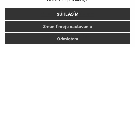
Autorské práva
Ochrana osobných údajov
SÚHLASÍM
Navigácia:
Zmeniť moje nastavenia
Vytlačiť aktuálnu stránku
Odmietam
Mapa stránok
Cookies
Rýchle odkazy:
Aktuality
Zaujímavosti
Fotogaléria
Kontakty
Aktualizované:
07.08.2026 10:57 hod.
RSS