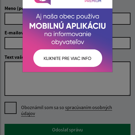
Meno (povinné)
E-mailová adresa (povinné)
Text vašej správy (povinné)
Oboznámil som sa so
spracúvaním osobných
údajov
Google reCaptcha Response
Odoslať správu