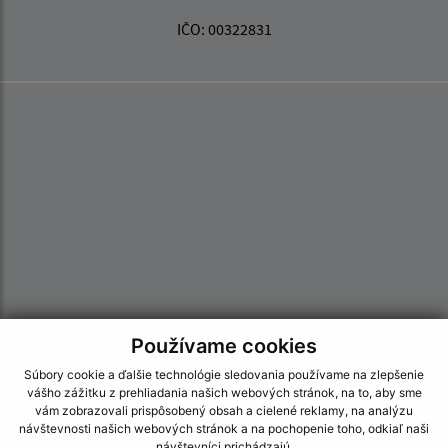
IČO: 00322831
Používame cookies
Súbory cookie a ďalšie technológie sledovania používame na zlepšenie
vášho zážitku z prehliadania našich webových stránok, na to, aby sme
Informácie o stránke:
vám zobrazovali prispôsobený obsah a cielené reklamy, na analýzu
návštevnosti našich webových stránok a na pochopenie toho, odkiaľ naši
Vyhlásenie o prístupnosti
návštevníci prichádzajú.