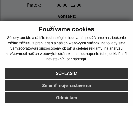
Piatok:
08:00 - 12:00
Kontakt:
Obecný úrad Brekov
Používame cookies
Brekov č.226
Súbory cookie a ďalšie technológie sledovania používame na zlepšenie
066 01 Humenné
vášho zážitku z prehliadania našich webových stránok, na to, aby sme
vám zobrazovali prispôsobený obsah a cielené reklamy, na analýzu
obec@brekov.sk
návštevnosti našich webových stránok a na pochopenie toho, odkiaľ naši
návštevníci prichádzajú.
+421 57 290 90 57
IČO: 00322831
SÚHLASÍM
Zmeniť moje nastavenia
Odmietam