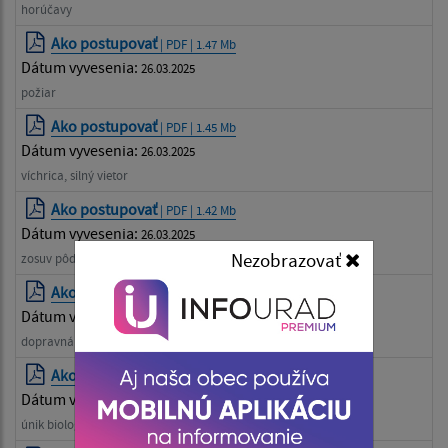
horúčavy
Ako postupovať
| PDF | 1.47 Mb
Dátum vyvesenia:
26.03.2025
požiar
Ako postupovať
| PDF | 1.45 Mb
Dátum vyvesenia:
26.03.2025
víchrica, silný vietor
Ako postupovať
| PDF | 1.42 Mb
Dátum vyvesenia:
26.03.2025
Nezobrazovať
zosuv pôdy, bahno
Ako postupovať
| PDF | 0.1 Mb
Dátum vyvesenia:
26.03.2025
dopravná nehoda
Ako postupovať
| PDF | 0.53 Mb
Dátum vyvesenia:
26.03.2025
únik biologických látok