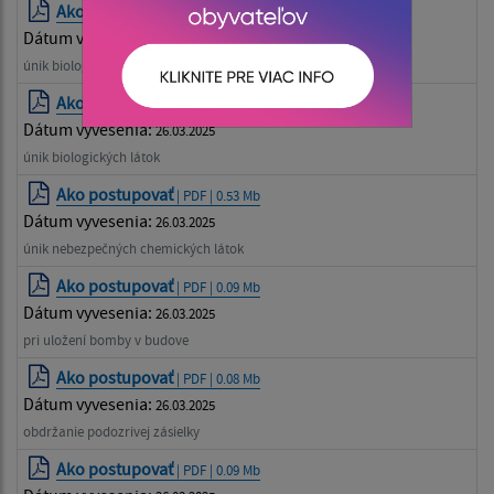
Ako postupovať
| PDF | 0.53 Mb
Dátum vyvesenia:
26.03.2025
únik biologických látok
Ako postupovať
| PDF | 0.51 Mb
Dátum vyvesenia:
26.03.2025
únik biologických látok
Ako postupovať
| PDF | 0.53 Mb
Dátum vyvesenia:
26.03.2025
únik nebezpečných chemických látok
Ako postupovať
| PDF | 0.09 Mb
Dátum vyvesenia:
26.03.2025
pri uložení bomby v budove
Ako postupovať
| PDF | 0.08 Mb
Dátum vyvesenia:
26.03.2025
obdržanie podozrivej zásielky
Ako postupovať
| PDF | 0.09 Mb