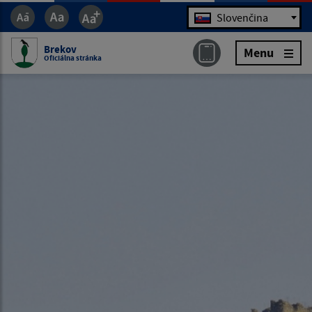
Jazyk
Slovenčina
Brekov
Menu
Oficiálna stránka