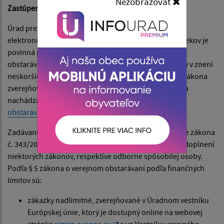
Nezobrazovať
Zastúpené:
Ing. Radoslav Nemec - starosta obce
Úrad pre verejné obstarávanie spustil do prevádzky
elektronické úložisko. Verejný obstarávateľ – Obec Brekov je
povinná podľa zákona č. 343/2015 Z. z. o verejnom
obstarávaní a o zmene a doplnení niektorých zákonov v znení
neskorších predpisov v zákazky v zmysle citovaného zákona
zverejňovať v Profile verejného obstarávateľa, ktorý sa
nachádza na
webovej stránke Úradu pre verejné
obstarávanie
.
Zadávanie zákaziek zabezpečuje obec Brekov v zmysle zákona
č. 343/2015 Z. z. o verejnom obstarávaní a o zmene a doplnení
niektorých zákonov, respektíve odborne spôsobilej osoby.
Podľa § 5 zákona o verejnom obstarávaní podľa finančných
limitov sú:
zákazky nadlimitné, zverejňované v Úradnom vestníku
Európskej únie, ktorý je dostupný online na webovej