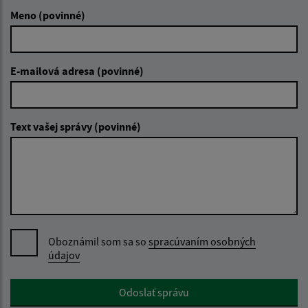
Meno (povinné)
E-mailová adresa (povinné)
Text vašej správy (povinné)
Oboznámil som sa so
spracúvaním osobných
údajov
Google reCaptcha Response
Odoslať správu