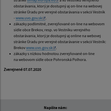
stránke
simap.europa.eu
a vo Vestníku verejného
obstarávania, ktorý je dostupný aj on-line na webovej
stránke Úradu pre verejné obstarávania v sekcii Vestník
-
www.uvo.gov.sk
.
zákazky podlimitné, zverejňované on-line na webovom
sídle obce Brekov, resp. vo Vestníku verejného
obstarávania, ktorý je dostupný aj online na webovej
stránke Úradu pre verejné obstarávanie v sekcii Vestník:
Brekov
www.uvo.gov.sk
.
zákazky s nízkou hodnotou zverejňované on-line
na webovom sídle obce Pohronská Polhora.
Zverejnené 07.07.2020
Napíšte nám: