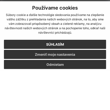
IČO: 00322831
Používame cookies
Súbory cookie a ďalšie technológie sledovania používame na zlepšenie
vášho zážitku z prehliadania našich webových stránok, na to, aby sme
vám zobrazovali prispôsobený obsah a cielené reklamy, na analýzu
návštevnosti našich webových stránok a na pochopenie toho, odkiaľ naši
návštevníci prichádzajú.
SÚHLASÍM
Zmeniť moje nastavenia
Odmietam
Informácie o stránke:
Vyhlásenie o prístupnosti