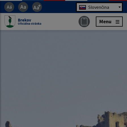
Jazyk
Slovenčina
Brekov
Menu
Oficiálna stránka