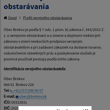
obstarávania
Úvod
Profil verejného obstarávania
Obec Brekov je podľa § 7 ods. 1 písm. b) zákona č. 343/2015 Z.
z. o verejnom obstarávaní a o zmene a doplnení niektorých
zákonov v znení neskorších predpisov verejným
obstarávateľom a pri zadávaní zákaziek na dodanie tovarov,
uskutočnenie stavebných prác a poskytovanie služieb je
povinná používať postupy podľa tohto zákona.
Identifikácia verejného obstarávateľa:
Obec Brekov
066 01 Brekov 226
Tel:
+421/57/290 90 57
E-mail:
obec@brekov.sk
IČO:
00322831
DIČ:
2021232455