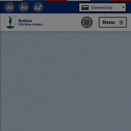
Jazyk
Slovenčina
Brekov
Menu
Oficiálna stránka