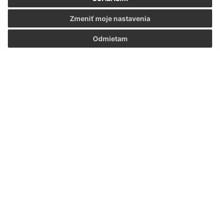
Zmeniť moje nastavenia
Úradné hodiny:
Odmietam
Deň
Čas
Pondelok:
08:00 -12:00 13:00 - 15:00
Utorok:
nestránkový deň
Streda:
08:00 -12:00 13:00 - 15:00
Štvrtok:
nestránkový deň
Piatok:
08:00 - 12:00
Kontakt:
Obecný úrad Brekov
Brekov č.226
066 01 Humenné
obec@brekov.sk
+421 57 290 90 57