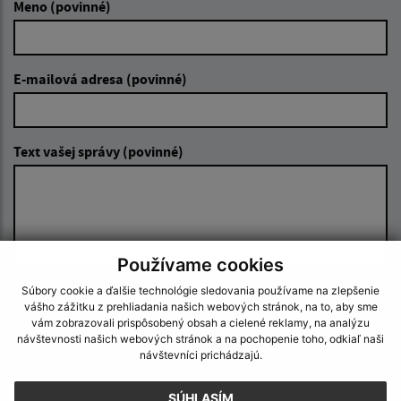
Meno (povinné)
E-mailová adresa (povinné)
Text vašej správy (povinné)
Používame cookies
Súbory cookie a ďalšie technológie sledovania používame na zlepšenie
Oboznámil som sa so
spracúvaním osobných
vášho zážitku z prehliadania našich webových stránok, na to, aby sme
údajov
vám zobrazovali prispôsobený obsah a cielené reklamy, na analýzu
návštevnosti našich webových stránok a na pochopenie toho, odkiaľ naši
návštevníci prichádzajú.
Google reCaptcha Response
Odoslať správu
SÚHLASÍM