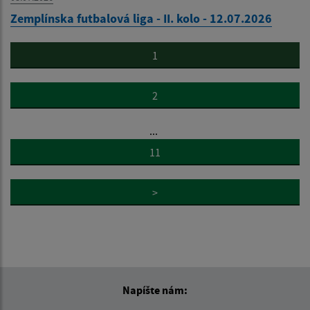
Zemplínska futbalová liga - II. kolo - 12.07.2026
1
2
...
11
>
Napíšte nám: