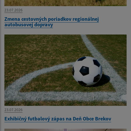
23.07.2026
Zmena cestovných poriadkov regionálnej
autobusovej dopravy
23.07.2026
Exhibičný futbalový zápas na Deň Obce Brekov