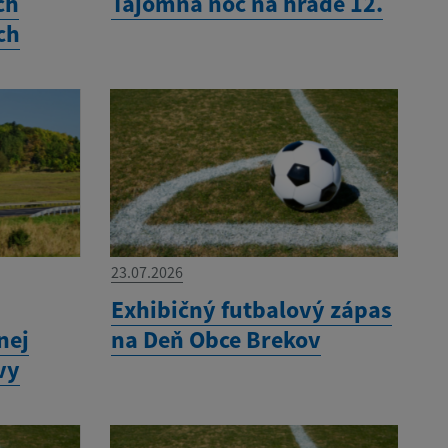
ch
Tajomná noc na hrade 12.
ch
23.07.2026
Exhibičný futbalový zápas
nej
na Deň Obce Brekov
vy