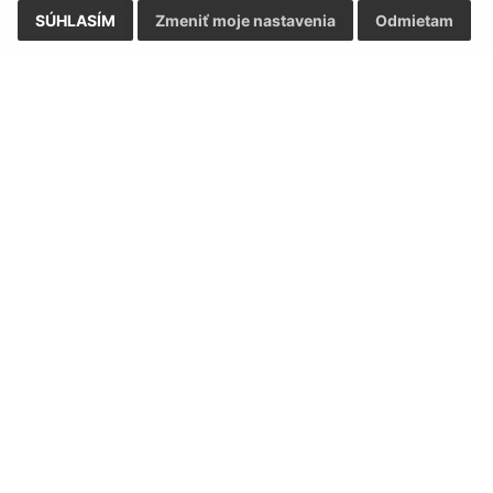
SÚHLASÍM
Zmeniť moje nastavenia
Odmietam
Rýchle odkazy:
Aktualiz
nku
Aktuality
07.08.2026 
Zaujímavosti