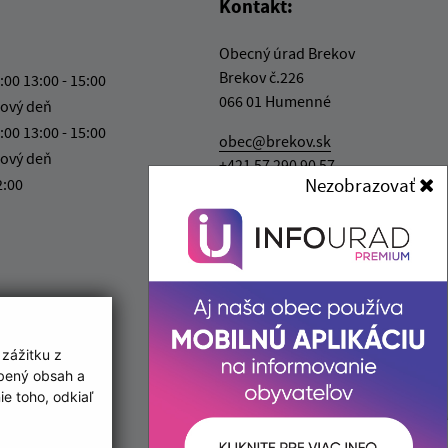
Kontakt:
Obecný úrad Brekov
Brekov č.226
:00 13:00 - 15:00
066 01 Humenné
ový deň
:00 13:00 - 15:00
obec@brekov.sk
ový deň
+421 57 290 90 57
Nezobrazovať
2:00
IČO: 00322831
 zážitku z
obený obsah a
e toho, odkiaľ