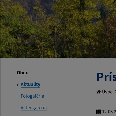
Prí
Obec
Aktuality
Úvod
Fotogaléria
Videogaléria
12.06.