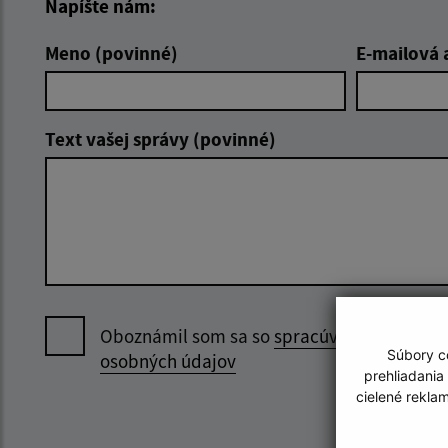
Napíšte nám:
Meno (povinné)
E-mailová 
Text vašej správy (povinné)
Oboznámil som sa so
spracúvaním
Súbory co
osobných údajov
prehliadania
cielené rekla