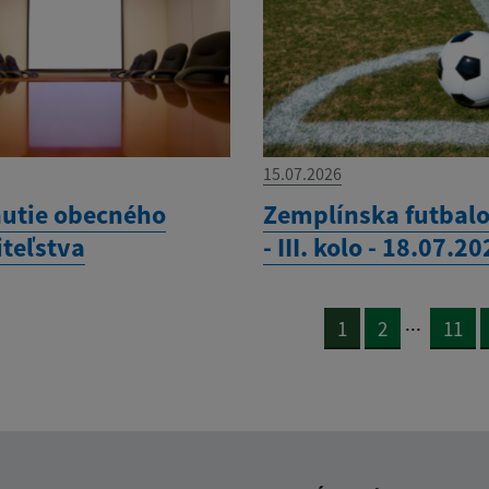
15.07.2026
utie obecného
Zemplínska futbalo
iteľstva
- III. kolo - 18.07.2
...
1
2
11