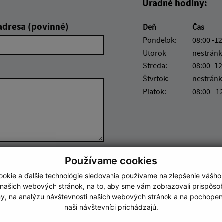
Úradné hodiny:
adresa (povinné)
Deň
Čas
Pondelok:
08:00 -12
Utorok:
nestránk
Streda:
08:00 -12
Štvrtok:
nestránk
Piatok:
08:00 - 1
Používame cookies
Google reCaptcha Response
Odoslať správu
okie a ďalšie technológie sledovania používame na zlepšenie vášho
 našich webových stránok, na to, aby sme vám zobrazovali prispôs
my, na analýzu návštevnosti našich webových stránok a na pochopeni
naši návštevníci prichádzajú.