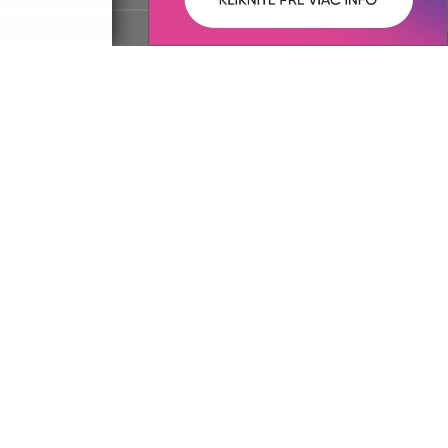
ované:
Správca obsahu:
10:57 hod.
Správca obsahu je Obec Brekov.
Vytvorené v súlade s
Jednotným