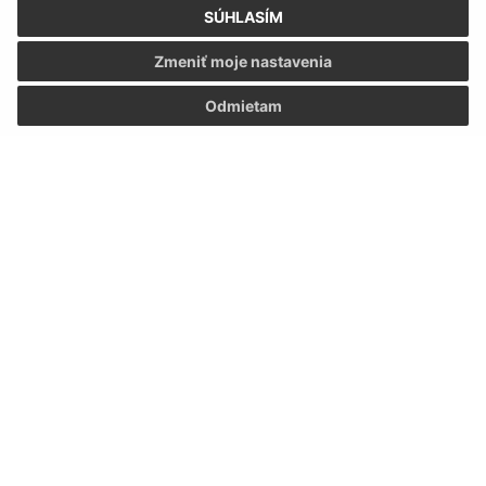
SÚHLASÍM
Zmeniť moje nastavenia
Úradné hodiny:
Odmietam
Deň
Čas
Pondelok:
08:00 -12:00 13:00 - 15:00
Utorok:
nestránkový deň
Streda:
08:00 -12:00 13:00 - 15:00
Štvrtok:
nestránkový deň
Piatok:
08:00 - 12:00
Kontakt:
Obecný úrad Brekov
Brekov č.226
066 01 Humenné
obec@brekov.sk
+421 57 290 90 57