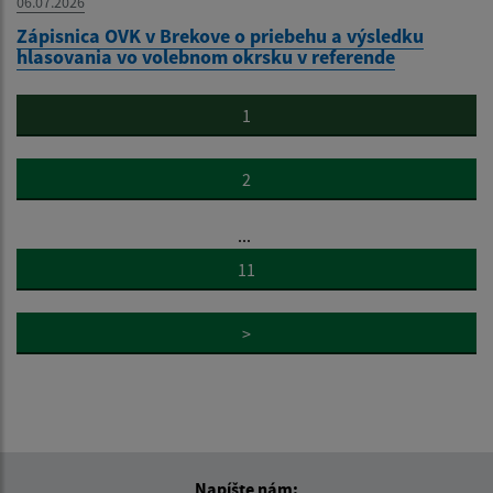
06.07.2026
Zápisnica OVK v Brekove o priebehu a výsledku
hlasovania vo volebnom okrsku v referende
1
2
...
11
>
Napíšte nám: