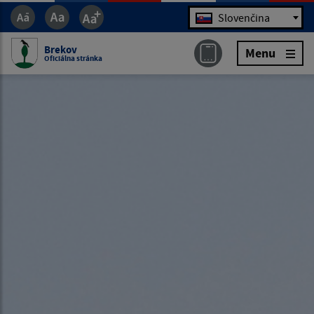
Jazyk
Slovenčina
Brekov
Menu
Oficiálna stránka