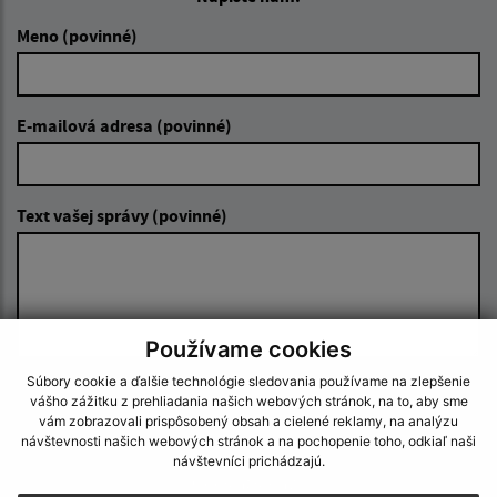
Meno (povinné)
E-mailová adresa (povinné)
Text vašej správy (povinné)
Používame cookies
Súbory cookie a ďalšie technológie sledovania používame na zlepšenie
Oboznámil som sa so
spracúvaním osobných
vášho zážitku z prehliadania našich webových stránok, na to, aby sme
údajov
vám zobrazovali prispôsobený obsah a cielené reklamy, na analýzu
návštevnosti našich webových stránok a na pochopenie toho, odkiaľ naši
návštevníci prichádzajú.
Google reCaptcha Response
Odoslať správu