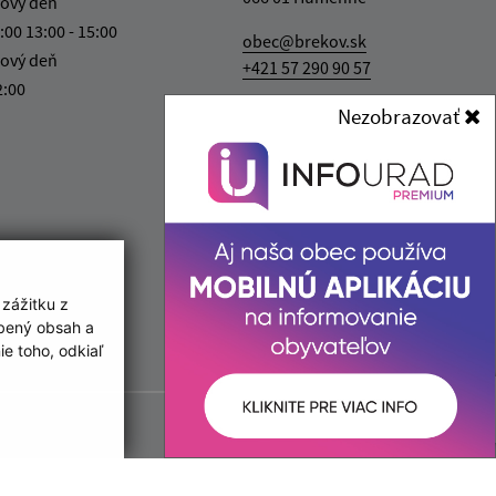
ový deň
:00 13:00 - 15:00
obec@brekov.sk
ový deň
+421 57 290 90 57
2:00
IČO: 00322831
Nezobrazovať
 zážitku z
obený obsah a
e toho, odkiaľ