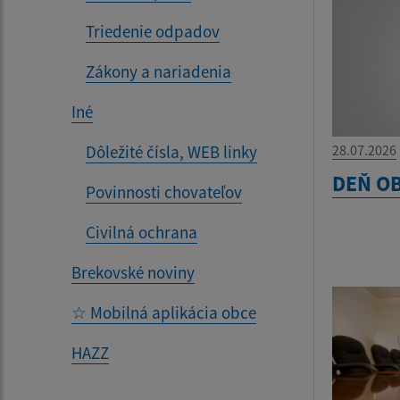
Triedenie odpadov
Zákony a nariadenia
Iné
Dôležité čísla, WEB linky
28.07.2026
DEŇ OB
Povinnosti chovateľov
Civilná ochrana
Brekovské noviny
☆ Mobilná aplikácia obce
HAZZ