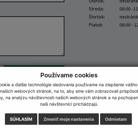
Utorok:
nestránk
Streda:
08:00 -12
Štvrtok:
nestránk
Piatok:
08:00 - 1
Google reCaptcha Response
Odoslať správu
Používame cookies
okie a ďalšie technológie sledovania používame na zlepšenie vášho
 našich webových stránok, na to, aby sme vám zobrazovali prispôs
my, na analýzu návštevnosti našich webových stránok a na pochopeni
naši návštevníci prichádzajú.
SÚHLASÍM
Zmeniť moje nastavenia
Odmietam