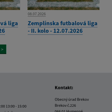
08.07.2026
vá liga
Zemplínska futbalová liga
026
- II. kolo - 12.07.2026
>
Kontakt:
Obecný úrad Brekov
Brekov č.226
:00 13:00 - 15:00
066 01 Humenné