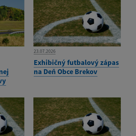
23.07.2026
Exhibičný futbalový zápas
nej
na Deň Obce Brekov
vy