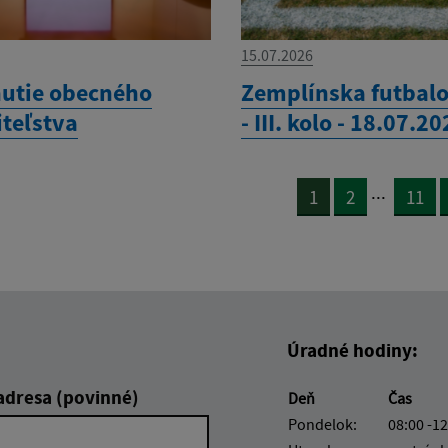
15.07.2026
utie obecného
Zemplínska futbalo
iteľstva
- III. kolo - 18.07.2
...
1
2
11
Úradné hodiny:
adresa (povinné)
Deň
Čas
Pondelok:
08:00 -12