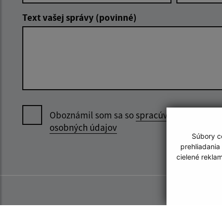
Text vašej správy (povinné)
Oboznámil som sa so
spracúvaním
osobných údajov
Súbory co
prehliadania
cielené rekla