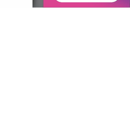
ované:
Správca obsahu:
13:37 hod.
Správca obsahu je Obec Brekov.
Vytvorené v súlade s
Jednotným
dizajn manuálom elektronických