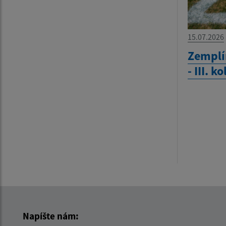
15.07.2026
Zemplí
- III. k
Napíšte nám: