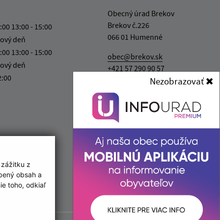
Obecný úrad Brekov
Brekov č.226
:00 13:00 - 15:00
066 01 Humenné
ový deň
:00 13:00 - 15:00
obec@brekov.sk
ový deň
+421 57 290 90 57
2:00
Nezobrazovať
IČO: 00322831
 zážitku z
obený obsah a
e toho, odkiaľ