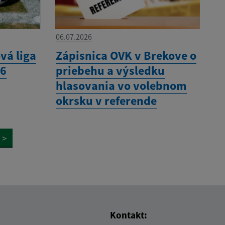
06.07.2026
vá liga
Zápisnica OVK v Brekove o
26
priebehu a výsledku
hlasovania vo volebnom
okrsku v referende
>
Kontakt: