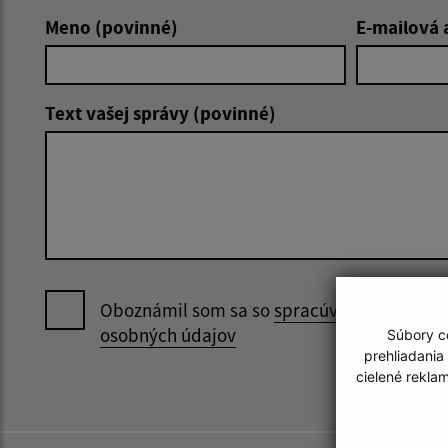
Meno (povinné)
E-mailová 
Text vašej správy (povinné)
Oboznámil som sa so
spracúvaním
osobných údajov
Súbory co
prehliadania
cielené rekla