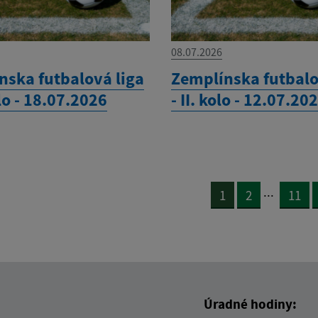
08.07.2026
nska futbalová liga
Zemplínska futbalo
olo - 18.07.2026
- II. kolo - 12.07.20
...
1
2
11
Úradné hodiny: