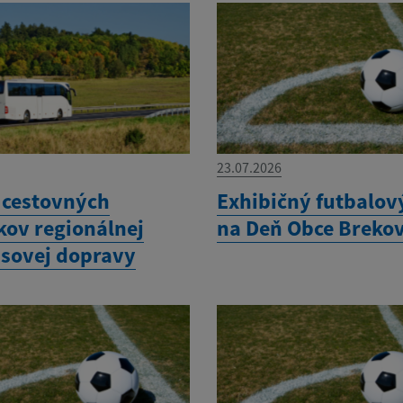
23.07.2026
cestovných
Exhibičný futbalov
kov regionálnej
na Deň Obce Breko
sovej dopravy