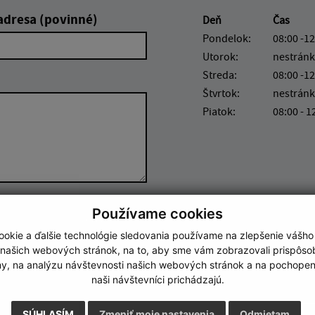
adresa (povinné)
Deň
Čas
Pondelok:
08:00 -12
Utorok:
nestránk
Streda:
08:00 -12
Štvrtok:
nestránk
Piatok:
08:00 - 1
Google reCaptcha Response
Používame cookies
Odoslať správu
okie a ďalšie technológie sledovania používame na zlepšenie vášho
 našich webových stránok, na to, aby sme vám zobrazovali prispôs
my, na analýzu návštevnosti našich webových stránok a na pochopeni
naši návštevníci prichádzajú.
SÚHLASÍM
Zmeniť moje nastavenia
Odmietam