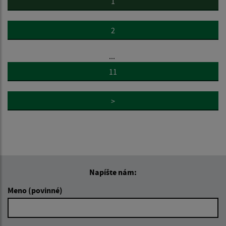
1
2
...
11
>
Napíšte nám:
Meno (povinné)