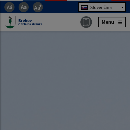
Jazyk
Slovenčina
Brekov
Menu
Oficiálna stránka