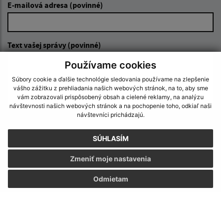
E-mailová adresa (povinné)
Text vašej správy (povinné)
Používame cookies
Súbory cookie a ďalšie technológie sledovania používame na zlepšenie
vášho zážitku z prehliadania našich webových stránok, na to, aby sme
vám zobrazovali prispôsobený obsah a cielené reklamy, na analýzu
návštevnosti našich webových stránok a na pochopenie toho, odkiaľ naši
návštevníci prichádzajú.
Oboznámil som sa so
spracúvaním osobných
údajov
SÚHLASÍM
Zmeniť moje nastavenia
Google reCaptcha Response
Odoslať správu
Odmietam
Úradné hodiny: