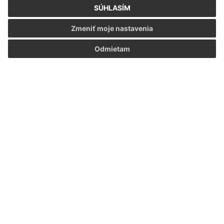
SÚHLASÍM
Zmeniť moje nastavenia
Úradné hodiny:
Odmietam
Deň
Čas
Pondelok:
08:00 -12:00 13:00 - 15:00
Utorok:
nestránkový deň
Streda:
08:00 -12:00 13:00 - 15:00
Štvrtok:
nestránkový deň
Piatok:
08:00 - 12:00
Kontakt:
Obecný úrad Brekov
Brekov č.226
066 01 Humenné
obec@brekov.sk
+421 57 290 90 57