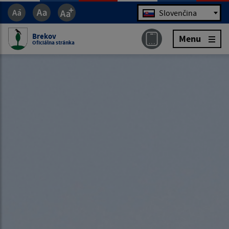
Jazyk
Slovenčina
Brekov
Menu
Oficiálna stránka