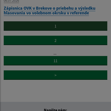
06.07.2026
Zápisnica OVK v Brekove o priebehu a výsledku
hlasovania vo volebnom okrsku v referende
1
2
...
11
>
Napíšte nám: