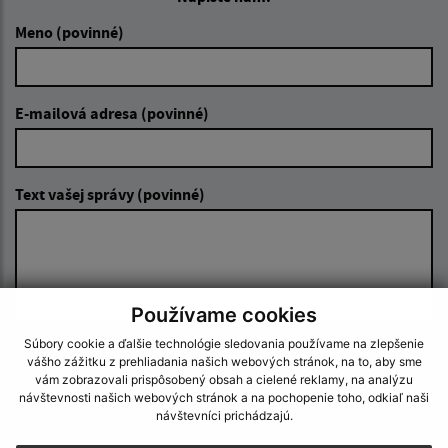
Meno (povinné)
E-mailová adresa (povinné)
Text vašej správy (povinné)
Používame cookies
Súbory cookie a ďalšie technológie sledovania používame na zlepšenie
Oboznámil som sa so
spracúvaním osobných
vášho zážitku z prehliadania našich webových stránok, na to, aby sme
údajov
vám zobrazovali prispôsobený obsah a cielené reklamy, na analýzu
návštevnosti našich webových stránok a na pochopenie toho, odkiaľ naši
návštevníci prichádzajú.
Google reCaptcha Response
Odoslať správu