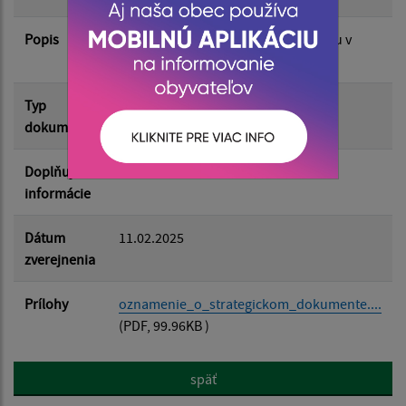
Popis
Koncepcia rozvoja cestovného ruchu v
Filtrovať
Prešovskom kraji na roky 2024-2030
Reset
Typ
Rôzne
dokumentu
Doplňujúce
informácie
Dátum
11.02.2025
zverejnenia
Prílohy
oznamenie_o_strategickom_dokumente....
(PDF, 99.96KB )
späť