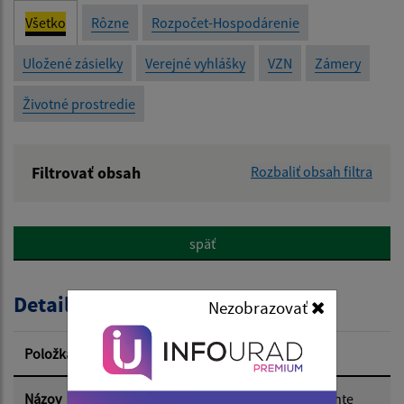
Všetko
Rôzne
Rozpočet-Hospodárenie
Uložené zásielky
Verejné vyhlášky
VZN
Zámery
Životné prostredie
Filtrovať obsah
Rozbaliť obsah filtra
Názov:
späť
Popis:
Detail úradného dokumentu
Nezobrazovať
Dátum zverejnenia od:
Položka
Informácia
Dátum zverejnenia do:
Názov
Oznámenie o strategickom dokumente