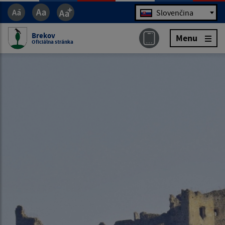
Jazyk
Slovenčina
Brekov
Menu
Oficiálna stránka