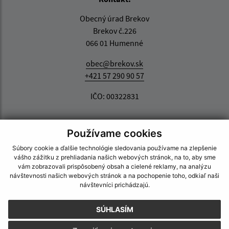
Obecný úrad Brekov
Brekov č.226
066 01 Humenné
obec@brekov.sk
+421 57 290 90 57
IČO: 00322831
Používame cookies
Súbory cookie a ďalšie technológie sledovania používame na zlepšenie
vášho zážitku z prehliadania našich webových stránok, na to, aby sme
vám zobrazovali prispôsobený obsah a cielené reklamy, na analýzu
návštevnosti našich webových stránok a na pochopenie toho, odkiaľ naši
návštevníci prichádzajú.
SÚHLASÍM