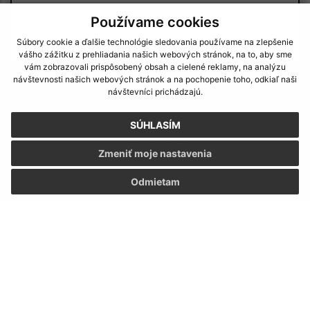
Používame cookies
Súbory cookie a ďalšie technológie sledovania používame na zlepšenie
vášho zážitku z prehliadania našich webových stránok, na to, aby sme
vám zobrazovali prispôsobený obsah a cielené reklamy, na analýzu
návštevnosti našich webových stránok a na pochopenie toho, odkiaľ naši
Oboznámil som sa so
spracúvaním osobných
návštevníci prichádzajú.
údajov
SÚHLASÍM
Google reCaptcha Response
Odoslať správu
Zmeniť moje nastavenia
Odmietam
Úradné hodiny:
Deň
Čas
Pondelok:
08:00 -12:00 13:00 - 15:00
Utorok:
nestránkový deň
Streda:
08:00 -12:00 13:00 - 15:00
Štvrtok:
nestránkový deň