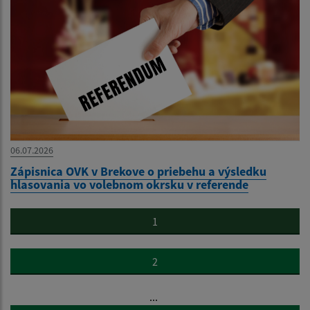
06.07.2026
Zápisnica OVK v Brekove o priebehu a výsledku
hlasovania vo volebnom okrsku v referende
1
2
...