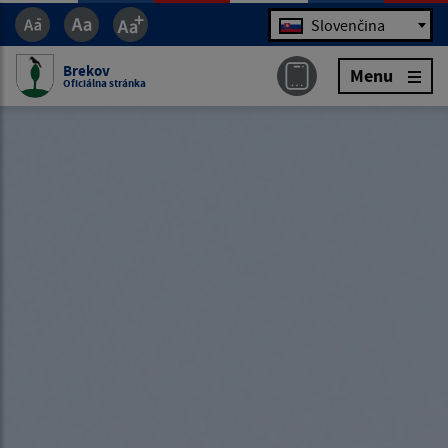
Jazyk
Slovenčina
Brekov
Menu
Oficiálna stránka