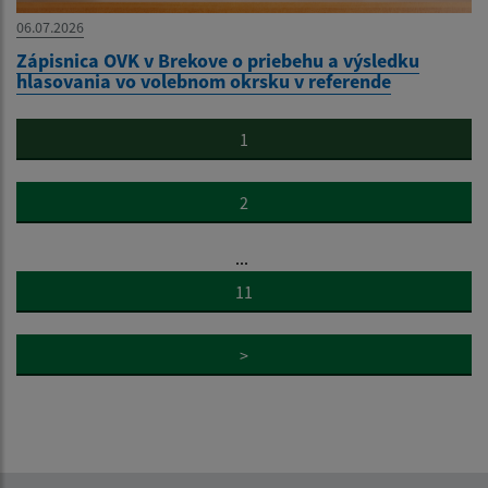
06.07.2026
Zápisnica OVK v Brekove o priebehu a výsledku
hlasovania vo volebnom okrsku v referende
1
2
...
11
>