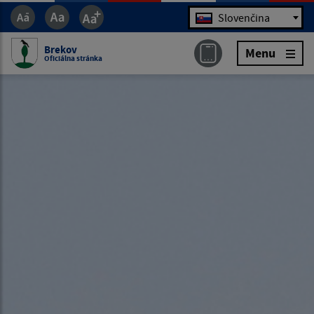
Jazyk
Slovenčina
Brekov
Menu
Oficiálna stránka