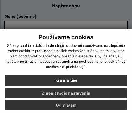
Napíšte nám:
Meno (povinné)
Používame cookies
E-mailová adresa (povinné)
Súbory cookie a ďalšie technológie sledovania používame na zlepšenie
vášho zážitku z prehliadania našich webových stránok, na to, aby sme
vám zobrazovali prispôsobený obsah a cielené reklamy, na analýzu
návštevnosti našich webových stránok a na pochopenie toho, odkiaľ naši
Text vašej správy (povinné)
návštevníci prichádzajú.
SÚHLASÍM
Zmeniť moje nastavenia
Odmietam
Oboznámil som sa so
spracúvaním osobných
údajov