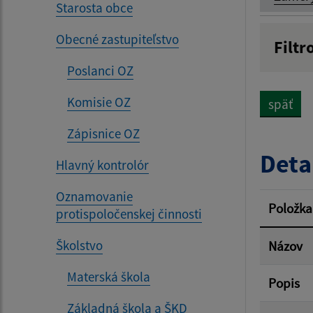
Starosta obce
Obecné zastupiteľstvo
Filtr
Názov
Poslanci OZ
Komisie OZ
späť
Dátum 
Zápisnice OZ
Deta
Hlavný kontrolór
Oznamovanie
Filtr
Položka
protispoločenskej činnosti
Školstvo
Názov
Materská škola
Popis
Základná škola a ŠKD