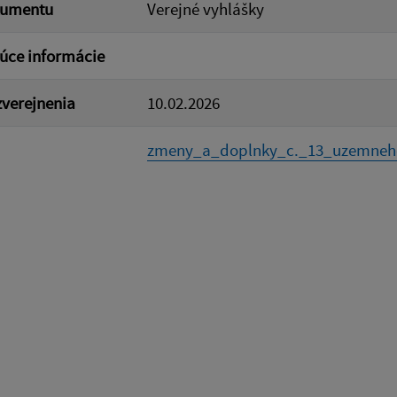
kumentu
Verejné vyhlášky
úce informácie
verejnenia
10.02.2026
zmeny_a_doplnky_c._13_uzemneho