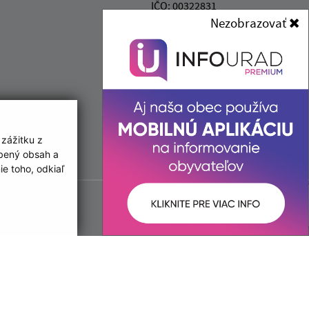
IČO: 00322831
Nezobrazovať
 zážitku z
obený obsah a
e toho, odkiaľ