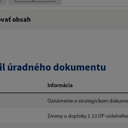
ovať obsah
:
Popis:
zverejnenia do:
il úradného dokumentu
ovať
Informácia
Oznámenie o strategickom dokume
Zmeny a doplnky č.13 ÚP-sídelnéh