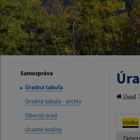
Úra
Samospráva
Úradná tabuľa
Úvod
Úradná tabuľa - archív
Obecný úrad
Všetko
Úradné hodiny
Zámer