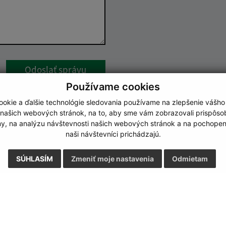
Google reCaptcha Response
Odoslať správu
Používame cookies
okie a ďalšie technológie sledovania používame na zlepšenie vášho
 našich webových stránok, na to, aby sme vám zobrazovali prispôs
my, na analýzu návštevnosti našich webových stránok a na pochopeni
naši návštevníci prichádzajú.
SÚHLASÍM
Zmeniť moje nastavenia
Odmietam