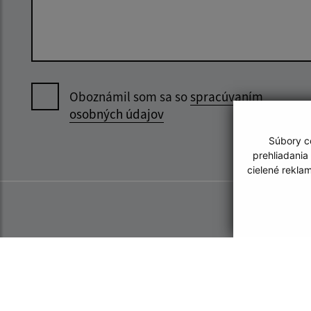
Oboznámil som sa so
spracúvaním
osobných údajov
Súbory co
prehliadania
cielené rekla