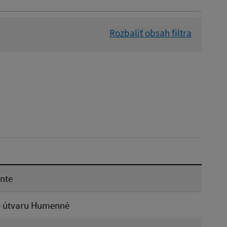
Rozbaliť obsah filtra
Dátum zverejnenia od:
Reset
nte
o útvaru Humenné