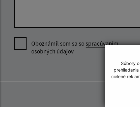
Oboznámil som sa so
spracúvaním
osobných údajov
Súbory co
prehliadania
cielené rekla