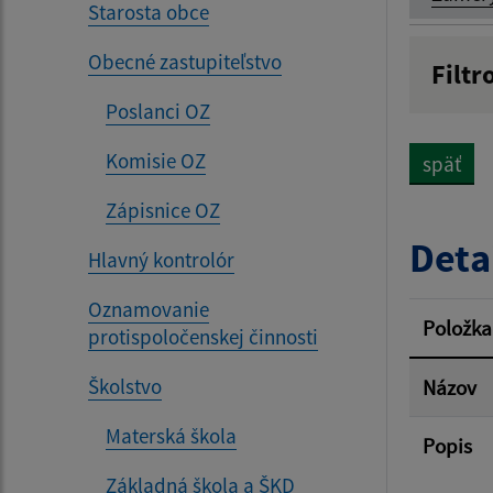
Starosta obce
Obecné zastupiteľstvo
Filtr
Názov
Poslanci OZ
Komisie OZ
späť
Dátum 
Zápisnice OZ
Deta
Hlavný kontrolór
Oznamovanie
Filtr
Položka
protispoločenskej činnosti
Školstvo
Názov
Materská škola
Popis
Základná škola a ŠKD