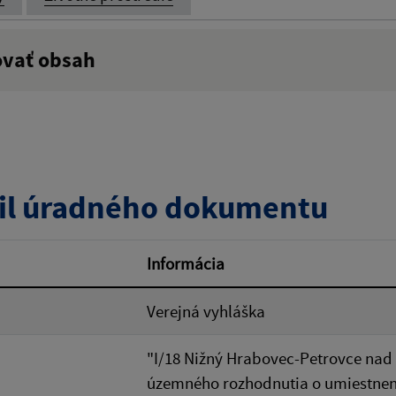
ovať obsah
:
Popis:
zverejnenia do:
il úradného dokumentu
ovať
Informácia
Verejná vyhláška
"I/18 Nižný Hrabovec-Petrovce nad
územného rozhodnutia o umiestnen