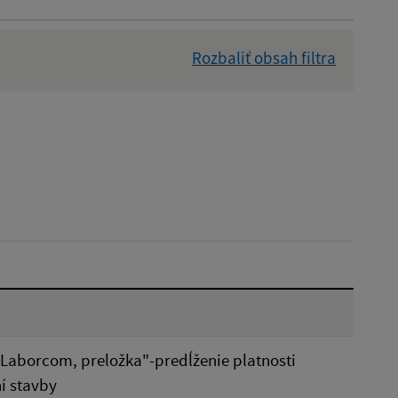
Rozbaliť obsah filtra
Dátum zverejnenia od:
Reset
 Laborcom, preložka"-predĺženie platnosti
í stavby