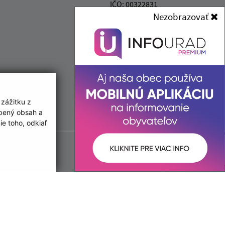
IČO: 00322831
Nezobrazovať
 zážitku z
obený obsah a
e toho, odkiaľ