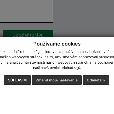
Google reCaptcha Response
Odoslať správu
Používame cookies
okie a ďalšie technológie sledovania používame na zlepšenie vášho
 našich webových stránok, na to, aby sme vám zobrazovali prispôs
my, na analýzu návštevnosti našich webových stránok a na pochopeni
naši návštevníci prichádzajú.
SÚHLASÍM
Zmeniť moje nastavenia
Odmietam