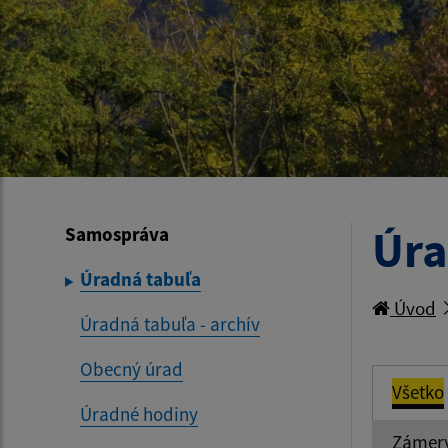
Úra
Samospráva
Úradná tabuľa
Úvod
Úradná tabuľa - archív
Obecný úrad
Všetko
Úradné hodiny
Zámer